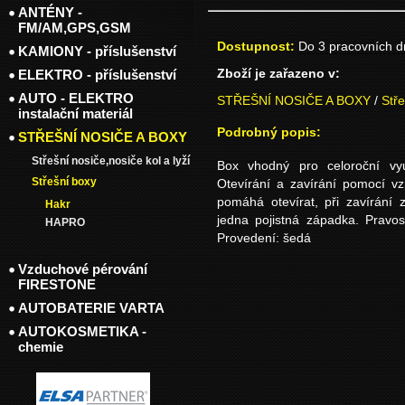
ANTÉNY -
FM/AM,GPS,GSM
Dostupnost:
Do 3 pracovních 
KAMIONY - příslušenství
Zboží je zařazeno v:
ELEKTRO - příslušenství
AUTO - ELEKTRO
STŘEŠNÍ NOSIČE A BOXY
/
Stř
instalační materiál
Podrobný popis:
STŘEŠNÍ NOSIČE A BOXY
Střešní nosiče,nosiče kol a lyží
Box vhodný pro celoroční využ
Střešní boxy
Otevírání a zavírání pomocí vz
pomáhá otevírat, při zavírání
Hakr
jedna pojistná západka. Pravost
HAPRO
Provedení: šedá
Vzduchové pérování
FIRESTONE
AUTOBATERIE VARTA
AUTOKOSMETIKA -
chemie