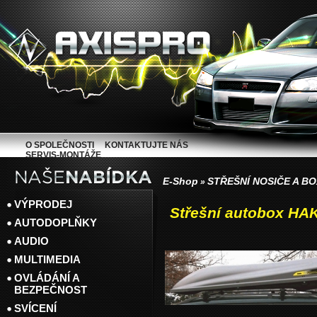
O SPOLEČNOSTI
KONTAKTUJTE NÁS
SERVIS-MONTÁŽE
E-Shop
STŘEŠNÍ NOSIČE A B
»
VÝPRODEJ
Střešní autobox HAK
AUTODOPLŇKY
AUDIO
MULTIMEDIA
OVLÁDÁNÍ A
BEZPEČNOST
SVÍCENÍ