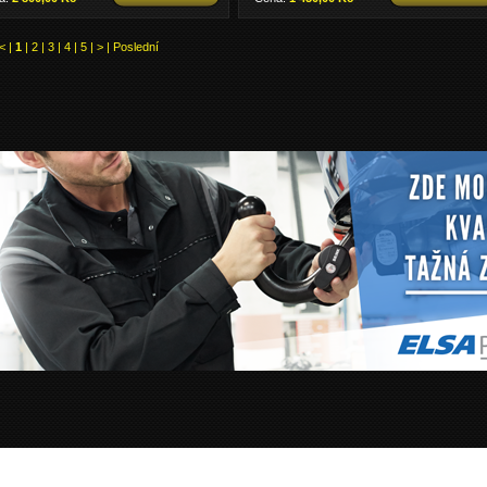
<
|
1
|
2
|
3
|
4
|
5
|
>
|
Poslední