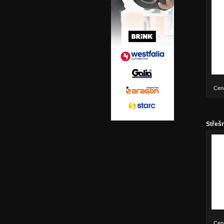
Cen
Střešn
Cen