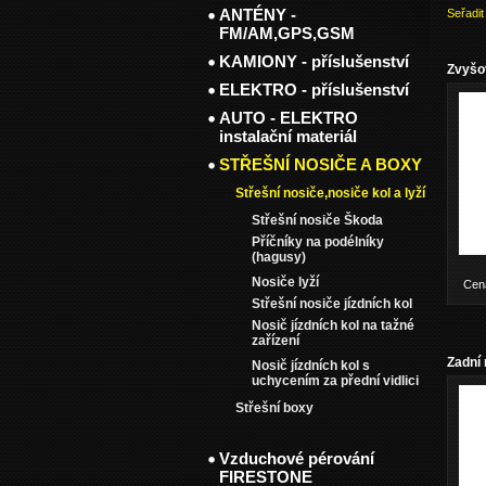
ANTÉNY -
Seřadit
FM/AM,GPS,GSM
KAMIONY - příslušenství
Zvyšo
ELEKTRO - příslušenství
AUTO - ELEKTRO
instalační materiál
STŘEŠNÍ NOSIČE A BOXY
Střešní nosiče,nosiče kol a lyží
Střešní nosiče Škoda
Příčníky na podélníky
(hagusy)
Nosiče lyží
Cen
Střešní nosiče jízdních kol
Nosič jízdních kol na tažné
zařízení
Zadní 
Nosič jízdních kol s
uchycením za přední vidlici
Střešní boxy
Vzduchové pérování
FIRESTONE