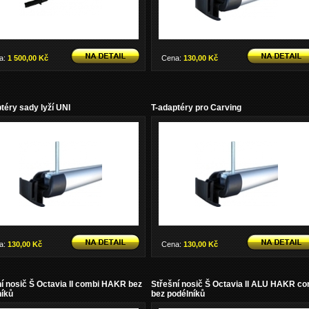
a:
1 500,00 Kč
Cena:
130,00 Kč
téry sady lyží UNI
T-adaptéry pro Carving
a:
130,00 Kč
Cena:
130,00 Kč
í nosič Š Octavia II combi HAKR bez
Střešní nosič Š Octavia II ALU HAKR co
níků
bez podélníků