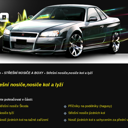
p
STŘEŠNÍ NOSIČE A BOXY
Střešní nosiče,nosiče kol a lyží
»
»
ešní nosiče,nosiče kol a lyží
te pokračovat v části:
Střešní nosiče Škoda
Příčníky na podélníky (hagusy)
osiče lyží
Střešní nosiče jízdních kol
osič jízdních kol na tažné zařízení
Nosič jízdních kol s uchycením za přední vi