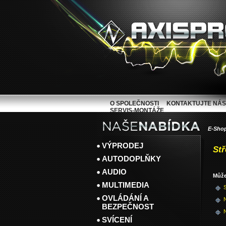
O SPOLEČNOSTI
KONTAKTUJTE NÁS
SERVIS-MONTÁŽE
E-Sho
VÝPRODEJ
Stř
AUTODOPLŇKY
AUDIO
Může
MULTIMEDIA
OVLÁDÁNÍ A
N
BEZPEČNOST
N
SVÍCENÍ