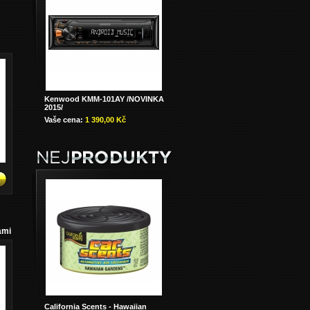
Kenwood KMM-101AY /NOVINKA
2015/
Vaše cena:
1 390,00 Kč
ami
California Scents - Hawaiian