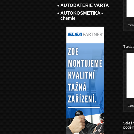
AUTOBATERIE VARTA
AUTOKOSMETIKA -
chemie
Cen
T-adap
Cen
Střešn
podél