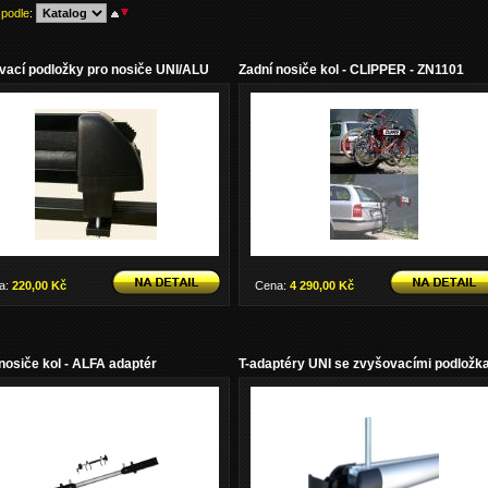
 podle
:
vací podložky pro nosiče UNI/ALU
Zadní nosiče kol - CLIPPER - ZN1101
a:
220,00 Kč
Cena:
4 290,00 Kč
nosiče kol - ALFA adaptér
T-adaptéry UNI se zvyšovacími podložk