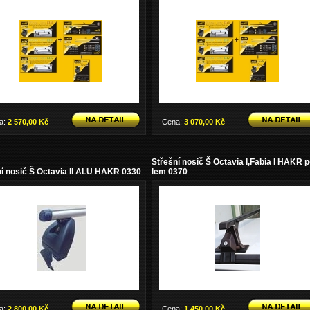
a:
2 570,00 Kč
Cena:
3 070,00 Kč
Střešní nosič Š Octavia I,Fabia I HAKR 
í nosič Š Octavia II ALU HAKR 0330
lem 0370
a:
2 800,00 Kč
Cena:
1 450,00 Kč