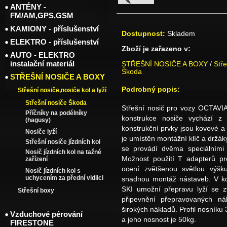
ANTÉNY -
FM/AM,GPS,GSM
KAMIONY - příslušenství
Dostupnost:
Skladem
ELEKTRO - příslušenství
Zboží je zařazeno v:
AUTO - ELEKTRO
instalační materiál
STŘEŠNÍ NOSIČE A BOXY
/
Stře
Škoda
STŘEŠNÍ NOSIČE A BOXY
Podrobný popis:
Střešní nosiče,nosiče kol a lyží
Střešní nosiče Škoda
Střešní nosič pro vozy OCTAVIA
Příčníky na podélníky
konstrukce nosiče vychází z 
(hagusy)
konstrukční prvky jsou kovové a 
Nosiče lyží
je umístěn montážní klíč a držáky
Střešní nosiče jízdních kol
se provádí dvěma speciálními 
Nosič jízdních kol na tažné
Možnost použití T adapterů pr
zařízení
ocení zvětšenou světlou výš
Nosič jízdních kol s
uchycením za přední vidlici
snadnou montáž nástaveb. V k
SKI umožní přepravu lyží se 
Střešní boxy
připevnění přepravovaných ná
širokých nákladů. Profil nosník
Vzduchové pérování
a jeho nosnost je 50kg.
FIRESTONE