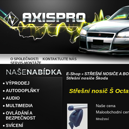
O SPOLEČNOSTI
KONTAKTUJTE NÁS
SERVIS-MONTÁŽE
E-Shop
STŘEŠNÍ NOSIČE A B
»
Střešní nosiče Škoda
VÝPRODEJ
Střešní nosič Š Oct
AUTODOPLŇKY
AUDIO
MULTIMEDIA
Naše cena
Maloobchodní ce
OVLÁDÁNÍ A
BEZPEČNOST
Množství
SVÍCENÍ