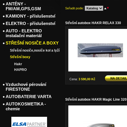
ANTÉNY -
FM/AM,GPS,GSM
Seřadit podle
:
KAMIONY - příslušenství
Střešní autobox HAKR RELAX 330
ELEKTRO - příslušenství
AUTO - ELEKTRO
instalační materiál
STŘEŠNÍ NOSIČE A BOXY
Střešní nosiče,nosiče kol a lyží
Střešní boxy
Hakr
HAPRO
Cena:
3 590,00 Kč
Vzduchové pérování
FIRESTONE
AUTOBATERIE VARTA
Střešní autobox HAKR Magic Line 320
AUTOKOSMETIKA -
chemie