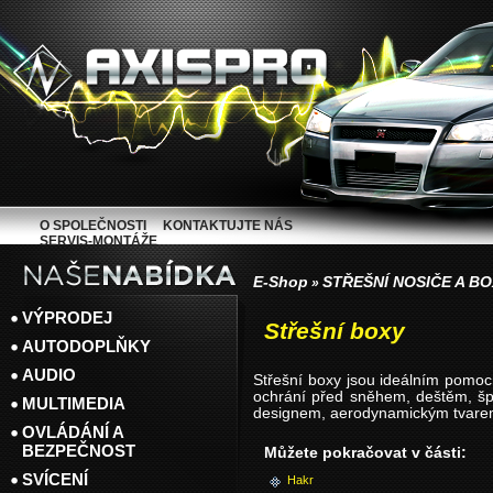
O SPOLEČNOSTI
KONTAKTUJTE NÁS
SERVIS-MONTÁŽE
E-Shop
STŘEŠNÍ NOSIČE A B
»
VÝPRODEJ
Střešní boxy
AUTODOPLŇKY
AUDIO
Střešní boxy jsou ideálním pomoc
ochrání před sněhem, deštěm, š
MULTIMEDIA
designem, aerodynamickým tvare
OVLÁDÁNÍ A
BEZPEČNOST
Můžete pokračovat v části:
SVÍCENÍ
Hakr