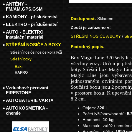
ANTÉNY -
FM/AM,GPS,GSM
KAMIONY - příslušenství
Dostupnost:
Skladem
ELEKTRO - příslušenství
Zboží je zařazeno v:
AUTO - ELEKTRO
STŘEŠNÍ NOSIČE A BOXY
/
Stř
instalační materiál
STŘEŠNÍ NOSIČE A BOXY
Podrobný popis:
Střešní nosiče,nosiče kol a lyží
Box Magic Line 320 šedý les
Střešní boxy
všechny vozy. Určen je přede
Hakr
boty. Střešní box Magic Lin
HAPRO
Magic Line jsou vybaven
jednostraným otvíráním po
Součástí boxu jsou 2 popruhy
Vzduchové pérování
FIRESTONE
v prostoru boxu. K upevnění 
8,2 cm.
AUTOBATERIE VARTA
AUTOKOSMETIKA -
Objem:
320 l
chemie
Počet lyží/snowboardů:
5/
Hmotnost:
10 kg
Maximální zátěž / hmotno
Rozměry - délka:
1850 m