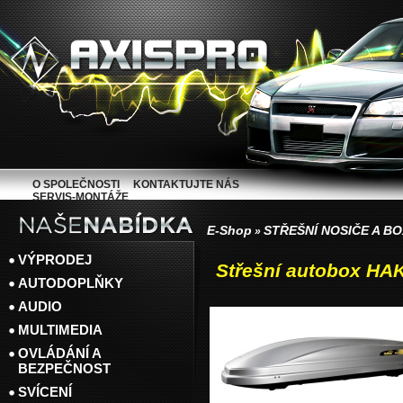
O SPOLEČNOSTI
KONTAKTUJTE NÁS
SERVIS-MONTÁŽE
E-Shop
STŘEŠNÍ NOSIČE A B
»
VÝPRODEJ
Střešní autobox HA
AUTODOPLŇKY
AUDIO
MULTIMEDIA
OVLÁDÁNÍ A
BEZPEČNOST
SVÍCENÍ