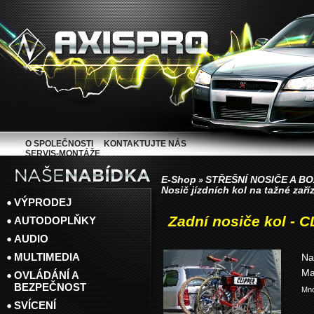
O SPOLEČNOSTI
KONTAKTUJTE NÁS
SERVIS-MONTÁŽE
E-Shop
STŘEŠNÍ NOSIČE A B
»
Nosič jízdních kol na tažné zaří
VÝPRODEJ
Zadní nosiče kol - 
AUTODOPLŇKY
AUDIO
MULTIMEDIA
Na
Ma
OVLÁDÁNÍ A
BEZPEČNOST
Mno
SVÍCENÍ