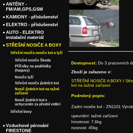
ANTÉNY -
FM/AM,GPS,GSM
KAMIONY - příslušenství
ELEKTRO - příslušenství
AUTO - ELEKTRO
instalační materiál
STŘEŠNÍ NOSIČE A BOXY
Střešní nosiče,nosiče kol a lyží
Střešní nosiče Škoda
Dostupnost:
Do 3 pracovních 
Příčníky na podélníky
(hagusy)
Zboží je zařazeno v:
Nosiče lyží
STŘEŠNÍ NOSIČE A BOXY
/
Stře
Střešní nosiče jízdních kol
kol na tažné zařízení
Nosič jízdních kol na tažné
zařízení
Podrobný popis:
Nosič jízdních kol s
uchycením za přední vidlici
Zadní nosiče kol - ZN1101 Výrobc
Střešní boxy
upevnění: tažné zařízení
hmotnost: 7,6kg
Vzduchové pérování
nosnost: 45kg
FIRESTONE