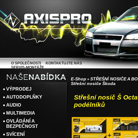
O SPOLEČNOSTI
KONTAKTUJTE NÁS
SERVIS-MONTÁŽE
E-Shop
STŘEŠNÍ NOSIČE A B
»
Střešní nosiče Škoda
VÝPRODEJ
Střešní nosič Š Oct
AUTODOPLŇKY
podélníků
AUDIO
MULTIMEDIA
OVLÁDÁNÍ A
BEZPEČNOST
SVÍCENÍ