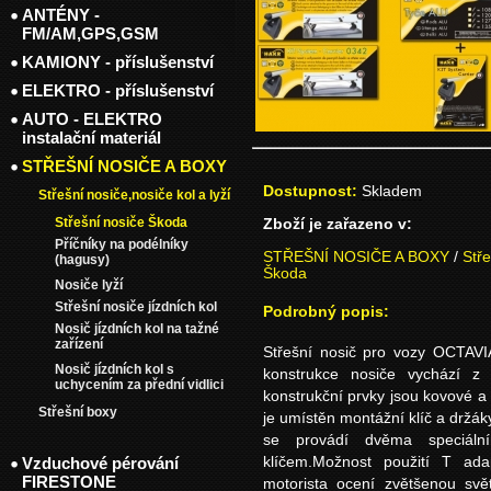
ANTÉNY -
FM/AM,GPS,GSM
KAMIONY - příslušenství
ELEKTRO - příslušenství
AUTO - ELEKTRO
instalační materiál
STŘEŠNÍ NOSIČE A BOXY
Dostupnost:
Skladem
Střešní nosiče,nosiče kol a lyží
Střešní nosiče Škoda
Zboží je zařazeno v:
Příčníky na podélníky
STŘEŠNÍ NOSIČE A BOXY
/
Stře
(hagusy)
Škoda
Nosiče lyží
Střešní nosiče jízdních kol
Podrobný popis:
Nosič jízdních kol na tažné
zařízení
Střešní nosič pro vozy OCTAVI
Nosič jízdních kol s
konstrukce nosiče vychází z 
uchycením za přední vidlici
konstrukční prvky jsou kovové a 
Střešní boxy
je umístěn montážní klíč a držáky
se provádí dvěma speciální
Vzduchové pérování
klíčem.Možnost použití T ada
FIRESTONE
motorista ocení zvětšenou svě