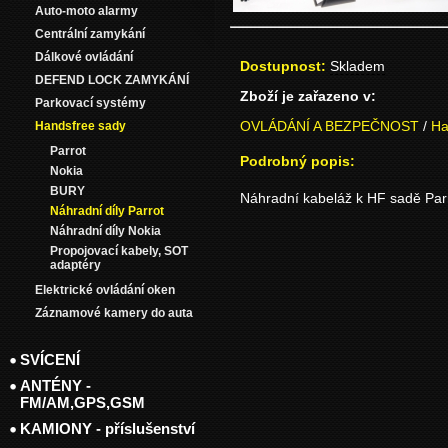
Auto-moto alarmy
Centrální zamykání
Dálkové ovládání
Dostupnost:
Skladem
DEFEND LOCK ZAMYKÁNÍ
Zboží je zařazeno v:
Parkovací systémy
OVLÁDÁNÍ A BEZPEČNOST
/
Ha
Handsfree sady
Parrot
Podrobný popis:
Nokia
BURY
Náhradní kabeláž k HF sadě Par
Náhradní díly Parrot
Náhradní díly Nokia
Propojovací kabely, SOT
adaptéry
Elektrické ovládání oken
Záznamové kamery do auta
SVÍCENÍ
ANTÉNY -
FM/AM,GPS,GSM
KAMIONY - příslušenství