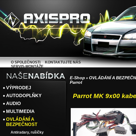
O SPOLEČNOSTI
KONTAKTUJTE NÁS
SERVIS-MONTÁŽE
E-Shop
OVLÁDÁNÍ A BEZPEČ
»
Parrot
VÝPRODEJ
Parrot MK 9x00 kabe
AUTODOPLŇKY
AUDIO
MULTIMEDIA
OVLÁDÁNÍ A
BEZPEČNOST
Antiradary, rušičky