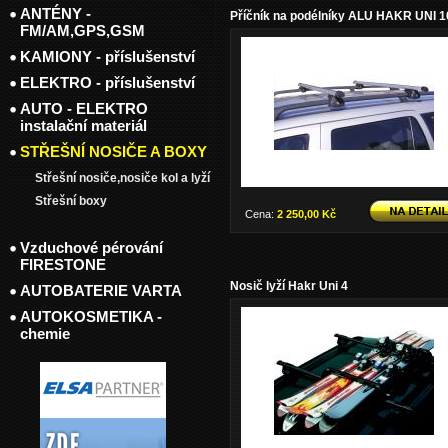
ANTÉNY -
Příčník na podélníky ALU HAKR UNI 1
FM/AM,GPS,GSM
KAMIONY - příslušenství
ELEKTRO - příslušenství
AUTO - ELEKTRO
instalační materiál
STŘEŠNÍ NOSIČE A BOXY
Střešní nosiče,nosiče kol a lyží
Střešní boxy
Cena:
2 250,00 Kč
Vzduchové pérování
FIRESTONE
Nosič lyží Hakr Uni 4
AUTOBATERIE VARTA
AUTOKOSMETIKA -
chemie