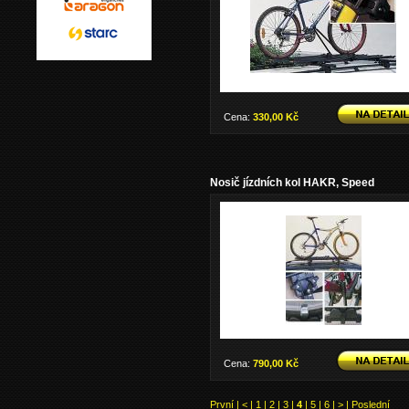
Cena:
330,00 Kč
Nosič jízdních kol HAKR, Speed
Cena:
790,00 Kč
První
|
<
|
1
|
2
|
3
|
4
|
5
|
6
|
>
|
Poslední