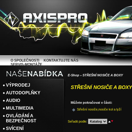
O SPOLEČNOSTI
KONTAKTUJTE NÁS
SERVIS-MONTÁŽE
E-Shop
STŘEŠNÍ NOSIČE A BOXY
»
VÝPRODEJ
STŘEŠNÍ NOSIČE A BOXY
AUTODOPLŇKY
AUDIO
Můžete pokračovat v části:
MULTIMEDIA
Střešní nosiče,nosiče kol a lyží
OVLÁDÁNÍ A
BEZPEČNOST
Seřadit podle
:
SVÍCENÍ